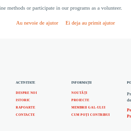
ine methods or participate in our programs as a volunteer.
Au nevoie de ajutor
Ei deja au primit ajutor
ACTIVITATE
INFORMAȚII
PO
DESPRE NOI
NOUTĂȚI
Pr
do
ISTORIC
PROIECTE
RAPOARTE
MEMBRII GAL-ULUI
Pe
CONTACTE
CUM POȚI CONTRIBUI
Pr