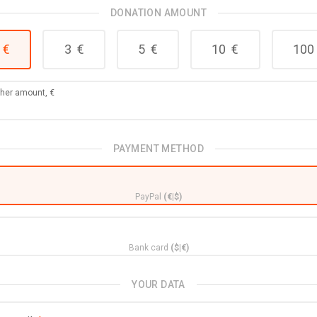
DONATION AMOUNT
€
3
€
5
€
10
€
100
her amount,
€
PAYMENT METHOD
PayPal
(€|$)
Bank card
($|€)
YOUR DATA