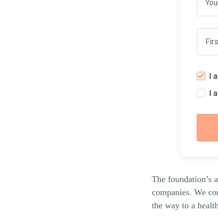
You
Fir
I 
I 
The foundation’s a
companies. We con
the way to a health