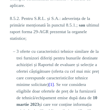
aplicare.
8.5.2. Pentru S.R.L. și S.A.: adeverința de la
primărie menționată în punctul 8.5.1.;
sau
ultimul
raport forma 29-AGR prezentat la organele
statistice;
3 oferte cu caracteristici tehnice similare de la
trei furnizori diferiți pentru bunurile destinate
achiziției și Raportul de evaluare și selecție a
ofertei câștigătoare (oferta cu cel mai mic preț
care corespunde caracteristicilor tehnice
minime solicitate)
[1]
. Se vor considera
eligibile doar ofertele de preț de la furnizorii
de tehnică/echipament emise după data de
10
martie 2023
și care vor conține informația