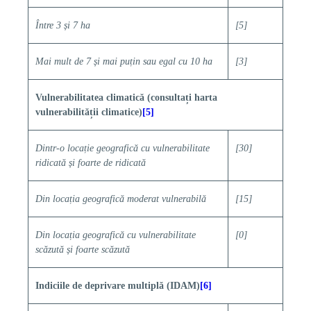
Între 3 și 7 ha
[5]
Mai mult de 7 și mai puțin sau egal cu 10 ha
[3]
Vulnerabilitatea climatică (consultați harta
vulnerabilității climatice)
[5]
Dintr-o locație geografică cu vulnerabilitate
[30]
ridicată și foarte de ridicată
Din locația geografică moderat vulnerabilă
[15]
Din locația geografică cu vulnerabilitate
[0]
scăzută și foarte scăzută
Indiciile de deprivare multiplă (IDAM)
[6]