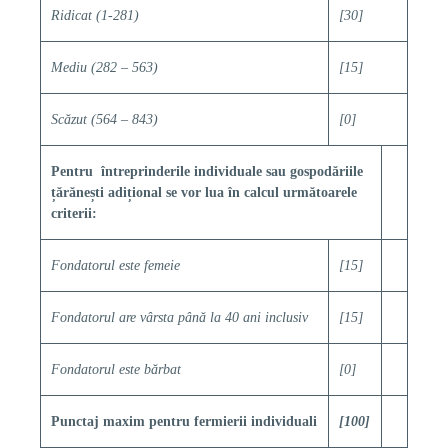
Ridicat (1-281)
[30]
Mediu (282 – 563)
[15]
Scăzut (564 – 843)
[0]
Pentru întreprinderile individuale sau gospodăriile
țărănești adițional se vor lua în calcul următoarele
criterii:
Fondatorul este femeie
[15]
Fondatorul are vârsta până la 40 ani inclusiv
[15]
Fondatorul este bărbat
[0]
Punctaj maxim pentru fermierii individuali
[100]