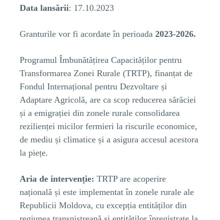
Data lansării
: 17.10.2023
Granturile vor fi acordate în perioada
2023-2026.
Programul Îmbunătățirea Capacităților pentru
Transformarea Zonei Rurale (TRTP), finanțat de
Fondul Internațional pentru Dezvoltare și
Adaptare Agricolă, are ca scop reducerea sărăciei
și a emigrației din zonele rurale consolidarea
rezilienței micilor fermieri la riscurile economice,
de mediu și climatice și a asigura accesul acestora
la piețe.
Aria de intervenție:
TRTP are acoperire
națională și este implementat în zonele rurale ale
Republicii Moldova, cu excepția entităților din
regiunea transnistreană și entităților înregistrate la