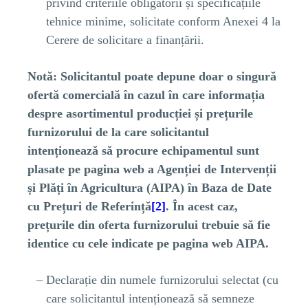
privind criteriile obligatorii și specificațiile
tehnice minime, solicitate conform Anexei 4 la
Cerere de solicitare a finanțării.
Notă:
Solicitantul poate depune doar o singură
ofertă comercială în cazul în care informația
despre asortimentul producției și prețurile
furnizorului de la care solicitantul
intenționează să procure echipamentul sunt
plasate pe pagina web a Agenției de Intervenții
și Plăți în Agricultura (AIPA) în Baza de Date
cu Prețuri de Referință
[2]
. În acest caz,
prețurile din oferta furnizorului trebuie să fie
identice cu cele indicate pe pagina web AIPA.
Declarație din numele furnizorului selectat (cu
care solicitantul intenționează să semneze