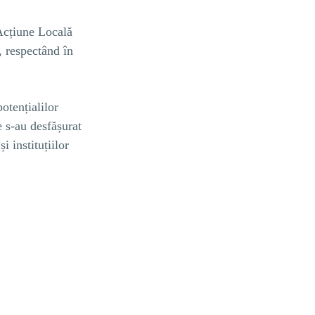
Acțiune Locală
, respectând în
otențialilor
e s-au desfășurat
i instituțiilor