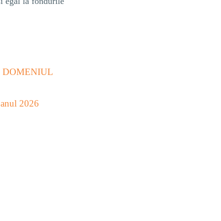
i egal la fondurile
N DOMENIUL
n anul 2026