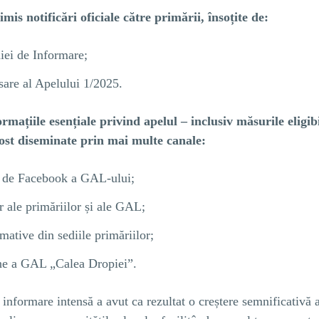
imis notificări oficiale către primării, însoțite de:
ei de Informare;
sare al Apelului 1/2025.
mațiile esențiale privind apelul – inclusiv măsurile eligibil
fost diseminate prin mai multe canale:
ă de Facebook a GAL-ului;
 ale primăriilor și ale GAL;
mative din sediile primăriilor;
ne a GAL „Calea Dropiei”.
informare intensă a avut ca rezultat o creștere semnificativă 