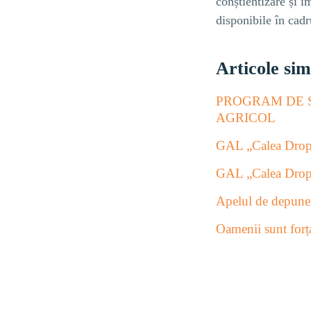
conștientizare și i
disponibile în ca
Articole sim
PROGRAM DE 
AGRICOL
GAL „Calea Dropie
GAL „Calea Dropie
Apelul de depuner
Oamenii sunt forț