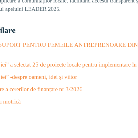
mplicare a comunităților locale, facilitând accesul transparent ș
drul apelului LEADER 2025.
ilare
SUPORT PENTRU FEMEILE ANTREPRENOARE DI
i” a selectat 25 de proiecte locale pentru implementare î
i” -despre oameni, idei și viitor
e a cererilor de finanțare nr 3/2026
a motrică