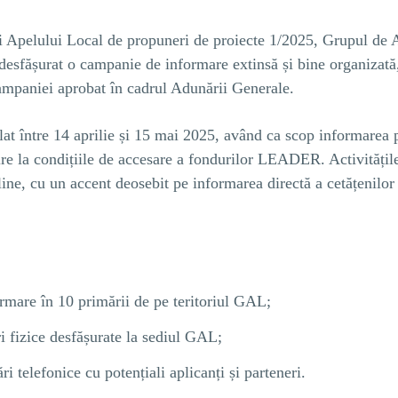
ii Apelului Local de propuneri de proiecte 1/2025, Grupul de 
desfășurat o campanie de informare extinsă și bine organizată
Campaniei aprobat în cadrul Adunării Generale.
at între 14 aprilie și 15 mai 2025, având ca scop informarea p
ire la condițiile de accesare a fondurilor LEADER. Activitățil
nline, cu un accent deosebit pe informarea directă a cetățenilor ș
rmare în 10 primării de pe teritoriul GAL;
i fizice desfășurate la sediul GAL;
i telefonice cu potențiali aplicanți și parteneri.